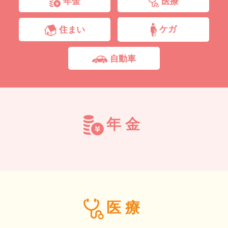
年金
医療
ケガ
住まい
自動車
年金
医療