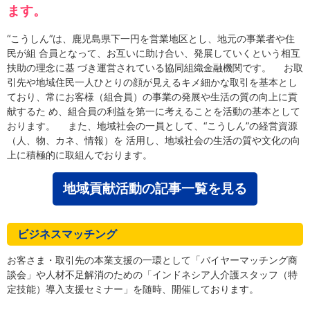
ます。
“こうしん”は、鹿児島県下一円を営業地区とし、地元の事業者や住
民が組 合員となって、お互いに助け合い、発展していくという相互
扶助の理念に基 づき運営されている協同組織金融機関です。 お取
引先や地域住民一人ひとりの顔が見えるキメ細かな取引を基本とし
ており、常にお客様（組合員）の事業の発展や生活の質の向上に貢
献するた め、組合員の利益を第一に考えることを活動の基本として
おります。 また、地域社会の一員として、“こうしん”の経営資源
（人、物、カネ、情報）を 活用し、地域社会の生活の質や文化の向
上に積極的に取組んでおります。
地域貢献活動の記事一覧を見る
ビジネスマッチング
お客さま・取引先の本業支援の一環として「バイヤーマッチング商
談会」や人材不足解消のための「インドネシア人介護スタッフ（特
定技能）導入支援セミナー」を随時、開催しております。