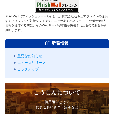
PhishWall（フィッシュウォール）とは、株式会社セキュアブレインの提供
するフィッシング対策ソフトです。ユーザ名やパスワード、その他の個人
情報を送信する前に、そのWebサーバが本物か偽装されたものであるかを
判断します。
新着情報
重要なお知らせ
ニュースリリース
ピックアップ
こうしんについて
信用組合とは？
代表ごあいさつ・沿革など