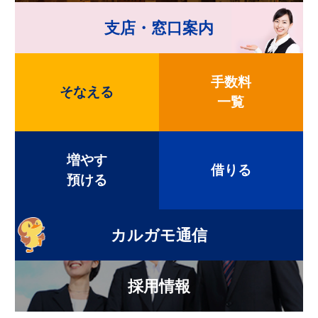
支店・窓口案内
手数料
そなえる
一覧
増やす
借りる
預ける
カルガモ通信
採用情報