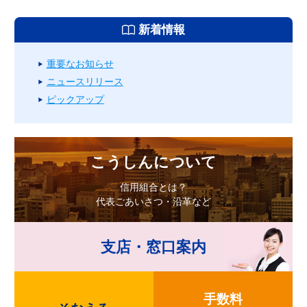
新着情報
重要なお知らせ
ニュースリリース
ピックアップ
こうしんについて
信用組合とは？
代表ごあいさつ・沿革など
支店・窓口案内
手数料