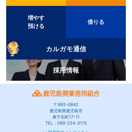
増やす
借りる
預ける
カルガモ通信
採用情報
〒892-0842
鹿児島県鹿児島市
東千石町17-11
TEL：099-224-3175