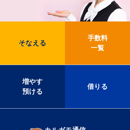
手数料
そなえる
一覧
増やす
借りる
預ける