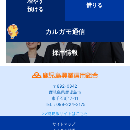
増やす
借りる
預ける
カルガモ通信
採用情報
〒892-0842
鹿児島県鹿児島市
東千石町17-11
TEL：099-224-3175
>>簡易版サイトはこちら
サイトマップ