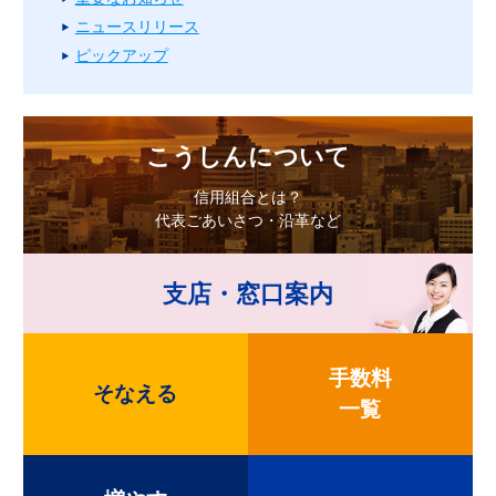
ニュースリリース
ピックアップ
こうしんについて
信用組合とは？
代表ごあいさつ・沿革など
支店・窓口案内
手数料
そなえる
一覧