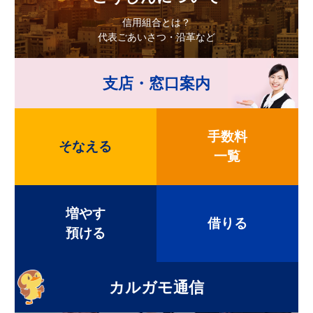
信用組合とは？
代表ごあいさつ・沿革など
支店・窓口案内
手数料
そなえる
一覧
増やす
借りる
預ける
カルガモ通信