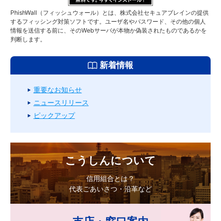
PhishWall（フィッシュウォール）とは、株式会社セキュアブレインの提供
するフィッシング対策ソフトです。ユーザ名やパスワード、その他の個人
情報を送信する前に、そのWebサーバが本物か偽装されたものであるかを
判断します。
新着情報
重要なお知らせ
ニュースリリース
ピックアップ
こうしんについて
信用組合とは？
代表ごあいさつ・沿革など