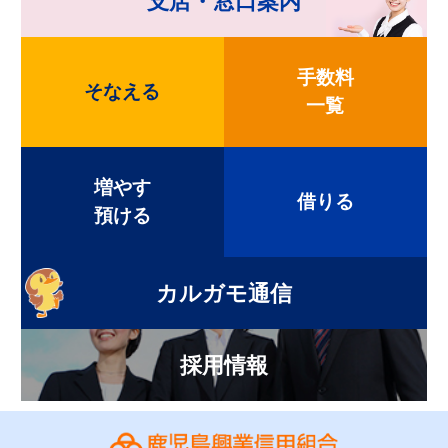
支店・窓口案内
手数料
そなえる
一覧
増やす
借りる
預ける
カルガモ通信
採用情報