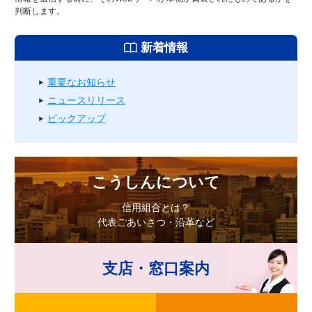
判断します。
新着情報
重要なお知らせ
ニュースリリース
ピックアップ
こうしんについて
信用組合とは？
代表ごあいさつ・沿革など
支店・窓口案内