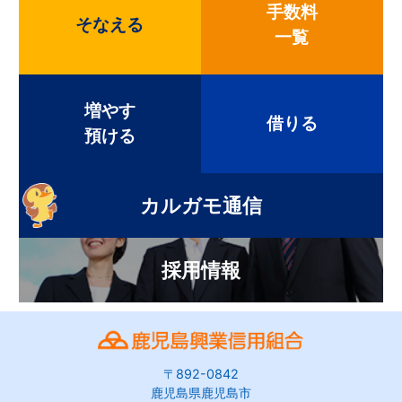
手数料
そなえる
一覧
増やす
借りる
預ける
カルガモ通信
採用情報
〒892-0842
鹿児島県鹿児島市