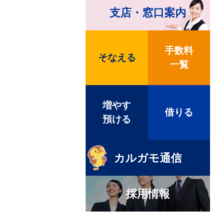
支店・窓口案内
手数料
そなえる
一覧
増やす
借りる
預ける
カルガモ通信
採用情報