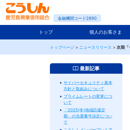
金融機関コード2890
トップ
個人のお客さま
トップページ
>
ニュースリリース
>
次期「
最新記事
サイバーセキュリティ基本
方針と取組みについて
プライムレートの変更につ
いて
「2025(冬)地域応援定
期」の当選番号決定につい
て
こうしんメンバープレミア