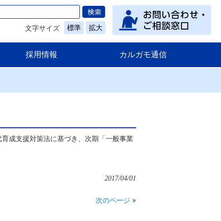
標準
拡大
文字サイズ
採用情報
カルガモ通信
代育成支援対策法に基づき、次期「一般事業
2017/04/01
次のページ
»