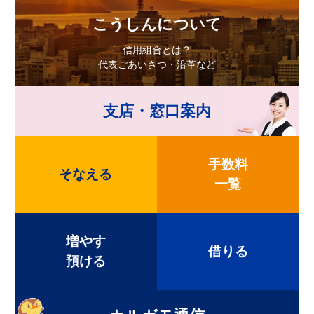
こうしんについて
信用組合とは？
代表ごあいさつ・沿革など
支店・窓口案内
手数料
そなえる
一覧
増やす
借りる
預ける