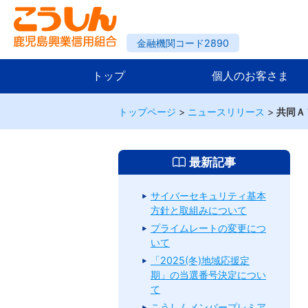
金融機関コード2890
トップ
個人のお客さま
トップページ
>
ニュースリリース
>
共同Ａ
最新記事
サイバーセキュリティ基本
方針と取組みについて
プライムレートの変更につ
いて
「2025(冬)地域応援定
期」の当選番号決定につい
て
こうしんメンバープレミア