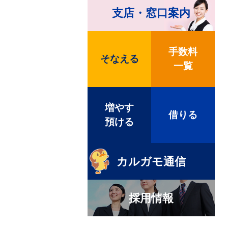
支店・窓口案内
手数料
そなえる
一覧
増やす
借りる
預ける
カルガモ通信
採用情報