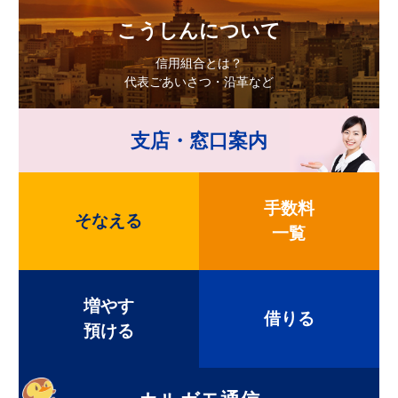
こうしんについて
信用組合とは？
代表ごあいさつ・沿革など
支店・窓口案内
手数料
そなえる
一覧
増やす
借りる
預ける