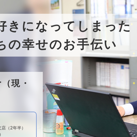
好きになってしまった
ちの幸せのお手伝い
一
（現・
支店（2年半）
）